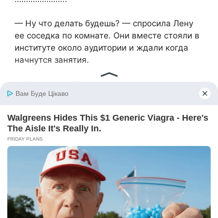
— Ну что делать будешь? — спросила Лену
ее соседка по комнате. Они вместе стояли в
институте около аудитории и ждали когда
начнутся занятия.
— Не знаю…..Думаю, что возьму академ.
Других вариантов у меня нет. Сегодня схожу
в деканат и узнаю как это можно сделать, —
Лена пожала плечами.
— Но ведь есть другие варианты….., —
соседка многозначительно посмотрела на
Лену.
— Нет, — Лена отрицательно промотала
головой. — Во-первых, сроки уже прошли, а