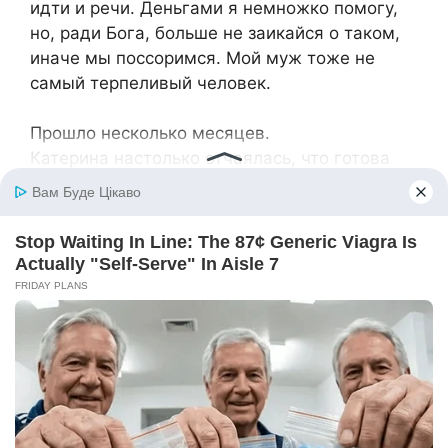
идти и речи. Деньгами я немножко помогу,
но, ради Бога, больше не заикайся о таком,
иначе мы поссоримся. Мой муж тоже не
самый терпеливый человек.
Прошло несколько месяцев.
Катерина настолько отчаялась, что готова
была сама пойти и унижаться перед мужем.
С мамой жизнь настолько тяжела, что
иногда женщине хотелось уйти, куда глаза
глядят.
Она пойдет, она будет умолять Сережу.
Маму можно оставить на съемной квартире.
Не хочет она в деревню, пусть живет тут.
Катя будет платить, только бы не жить
вместе, только бы вернуться к мужу!
Но вновь Катерину ждало огромное