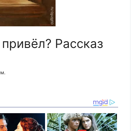
 привёл? Рассказ
ом.
.