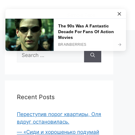
Sample Page
Search
for:
Recent Posts
Переступив порог квартиры, Оля
вдруг остановилась.
— «Сиди и хорошенько подумай