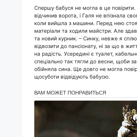
Спершу бабуся не могла в це повірити. 
відчинив ворота, і Галя не впізнала свог
коли вийшла з машини. Перед нею стоя
матеріали та ходили майстри. Але здава
та новий курник. – Синку, невже я спл
відвозити до пансіонату, ні за що в жит
на радість. Усередині є туалет, кабельн
спеціально так тягли до весни, щоби з
обійняла сина. Ще довго не могла пові
щосуботи відвідують бабусю.