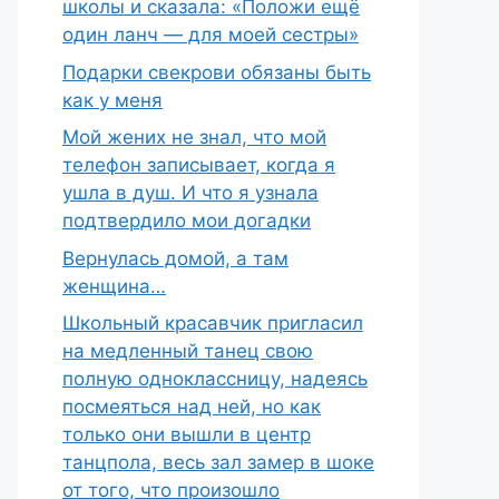
школы и сказала: «Положи ещё
один ланч — для моей сестры»
Подарки свекрови обязаны быть
как у меня
Мой жених не знал, что мой
телефон записывает, когда я
ушла в душ. И что я узнала
подтвердило мои догадки
Вернулась домой, а там
женщина…
Школьный красавчик пригласил
на медленный танец свою
полную одноклассницу, надеясь
посмеяться над ней, но как
только они вышли в центр
танцпола, весь зал замер в шоке
от того, что произошло