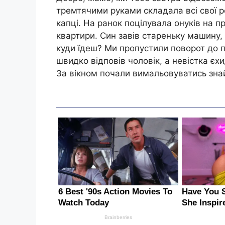
тремтячими руками складала всі свої ре
капці. На ранок поцілувала онуків на 
квартири. Син завів стареньку машину, 
куди їдеш? Ми пропустили поворот до па
швидко відповів чоловік, а невістка єхи
За вікном почали вимальовуватись знайо