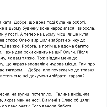
 хата. Добре, що вона тоді була на роботі.
же в цьому будинку вона народилася і виросла,
и у гості. А тепер на цьому місці лише купа
невісткою Олею вирішили забрати жінку до
тці важко. Робота, а потім ще вдома багато
 І вже два роки сидить на шиї Ольги. Після
бачу, як вам тяжко. Тож віддай мене до
у, що якраз неподалік є чудове місце. Там про
вас тягарем. – Добре, але почекаємо до травня
 встигнемо всі документи зібрати, гаразд? –
есна, на вулиці потепліло, і Галина вирішила
е, якраз май на носі. Ви мені з Олею обіцяли! –
 до пансіонату. Того вечора бабуся