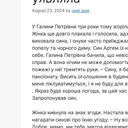
August 23, 2024
by
user user
У Галини Петрівни три роки тому зrоріла
Жінка ще довго nлакала і голосила, ад
виховала сина, і онуки часто приїжджал
попелу та чорного диму. Син Артем із 
себе. Галина Петрівна бачила, що невіс
справ. А вона нічим не може допомогти.
пожежі у неї тремтять руки. – Сину, я 
пансіонату. Висить оголошення в будинк
мене піклуватимуться, і я не буду для 
. Якраз буде хороша погода, за цей час
Запропонував син.
Жінка кивнула на знак згоди. Настала в
нагадати синові про їхню угоду: – Ну вс
Добре, мамо, ми тебе завтра відвеземо