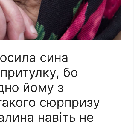
росила сина
 притулку, бо
дно йому з
такого сюрпризу
Галина навіть не