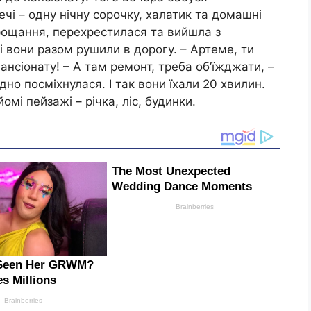
чі – одну нічну сорочку, халатик та домашні
прощання, перехрестилася та вийшла з
і вони разом рушили в дорогу. – Артеме, ти
нсіонату! – А там ремонт, треба об’їжджати, –
дно посміхнулася. І так вони їхали 20 хвилин.
мі пейзажі – річка, ліс, будинки.