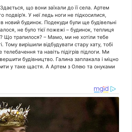
Здається, що вони заїхали до її села. Артем
о подвір’я. У неї ледь ноги не підкосилися,
в новий будинок. Подекуди були ще будівельні
лося, не було тієї пожежі – будинок, теплиця
ю? Що трапилося? – Мамо, ми не хотіли тебе
ті. Тому вирішили відбудувати стару хату, тобі
е телебачення та навіть підігрів підлоги. Ми
авершити будівництво. Галина заплакала і міцно
рити у таке щастя. А Артем з Олею та онуками