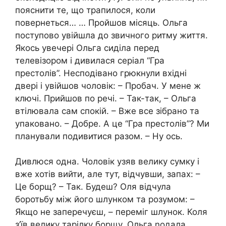
пояснити те, що трапилося, коли
повернеться… … Пройшов місяць. Ольга
поступово увійшла до звичного ритму життя.
Якось увечері Ольга сиділа перед
телевізором і дивилася серіал “Гра
престолів”. Несподівано грюкнули вхідні
двері і увійшов чоловік: – Пробач. У мене ж
ключі. Прийшов по речі. – Так-так, – Ольга
втілювала сам спокій. – Вже все зібрано та
упаковано. – Добре. А це “Гра престолів”? Ми
планували подивитися разом. – Ну ось.
Дивлюся одна. Чоловік узяв велику сумку і
вже хотів вийти, але тут, відчувши, запах: –
Це борщ? – Так. Будеш? Оля відчула
боротьбу між його шлунком та розумом: –
Якщо не заперечуєш, – переміг шлунок. Коля
з’їв велику тарілку борщу. Ольга nодала