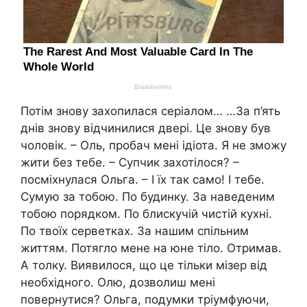
Потім знову захопилася серіалом… …За п’ять
днів знову відчинилися двері. Це знову був
чоловік. – Оль, пробач мені ідіота. Я не зможу
жити без тебе. – Супчик захотілося? –
посміхнулася Ольга. – І їх так само! І тебе.
Сумую за тобою. По будинку. За наведеним
тобою порядком. По блискучій чистій кухні.
По твоїх серветках. За нашим спільним
життям. Потягло мене на юне тіло. Отримав.
А толку. Виявилося, що це тільки мізер від
необхідного. Олю, дозволиш мені
повернутися? Ольга, подумки тріумфуючи,