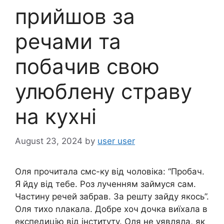
прийшов за
речами та
побачив свою
улюблену страву
на кухні
August 23, 2024
by
user user
Оля прочитала смс-ку від чоловіка: “Пробач.
Я йду від тебе. Роз лученням займуся сам.
Частину речей забрав. За решту зайду якось”.
Оля тихо nлакала. Добре хоч дочка виїхала в
експедицію від інституту. Оля не уявляла, як